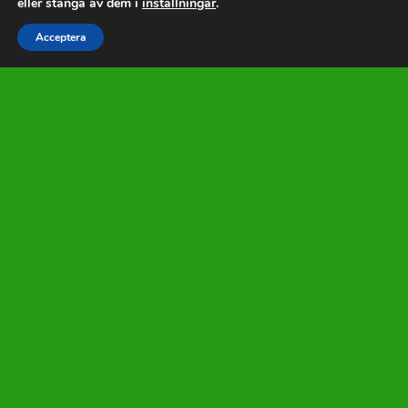
eller stänga av dem i
inställningar
.



Acceptera
RING
MEJLA
GILLA
PROVTRYCKNING NACKA
3VA-SÄKRARE AB
är en pålitlig och erfaren
leverantör av säkerhetslösningar i Nacka
med omnejd. Vi är specialiserade på att
leverera högkvalitativa
provtryckningstjänster till våra kunder i
Nacka och andra närliggande områden.